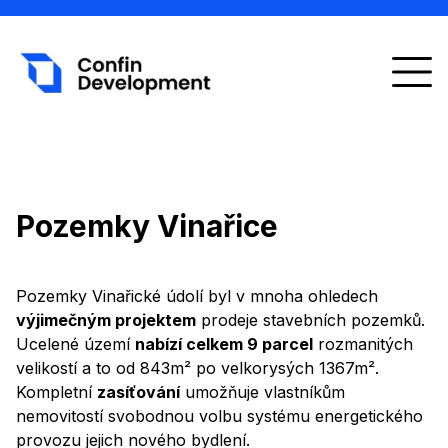
Domů
Development
Pozemky Vinařice
Spolupráce
Pozemky Vinařické údolí byl v mnoha ohledech
Projekty
výjimečným projektem
prodeje stavebních pozemků.
Ucelené území
nabízí celkem 9 parcel
FAQ
rozmanitých
velikostí a to od 843m² po velkorysých 1367m².
Kompletní
zasíťování
umožňuje vlastníkům
Kontakt
nemovitostí svobodnou volbu systému energetického
provozu jejich nového bydlení.