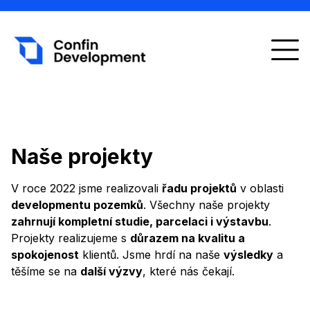
Domů
Development
Naše projekty
Spolupráce
V roce 2022 jsme realizovali
řadu projektů
v oblasti
developmentu pozemků
Projekty
. Všechny naše projekty
zahrnují kompletní studie, parcelaci i výstavbu
.
Projekty realizujeme s
důrazem na kvalitu a
FAQ
spokojenost
klientů. Jsme hrdí na naše
výsledky
a
těšíme se na
další výzvy
Kontakt
, které nás čekají.